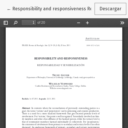
Volver a los detalles del artículo
←
Responsibility and responsiveness Responsabilidad y s
Descargar