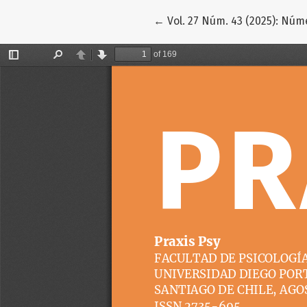
Volver a los detalles del art
←
Vol. 27 Núm. 43 (2025): Núm