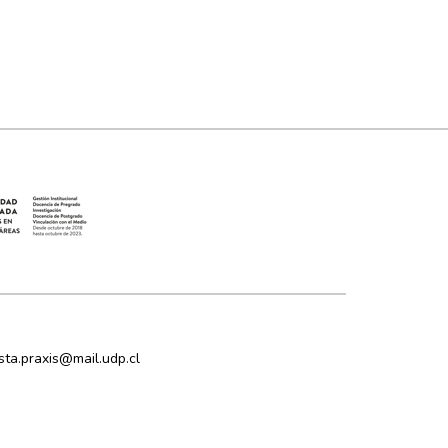
ista.praxis@mail.udp.cl