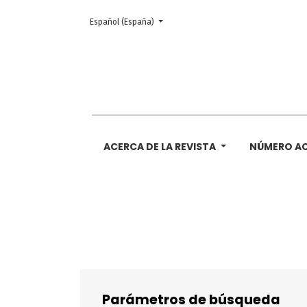
Cambiar el idioma. El actual es:
Español (España)
Buscar
ACERCA DE LA REVISTA
NÚMERO A
Parámetros de búsqueda