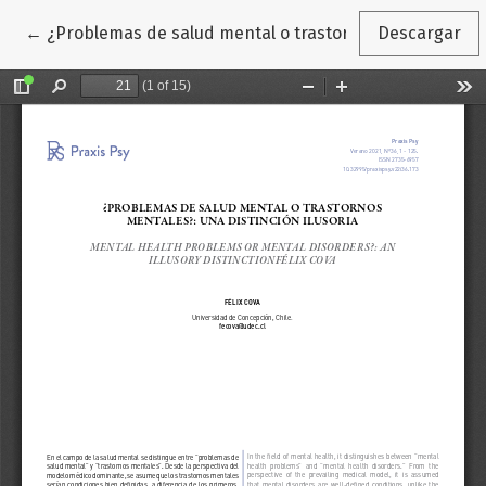
Volver a los detalles del artículo
←
¿Problemas de salud mental o trastornos mentales? Una
Descargar