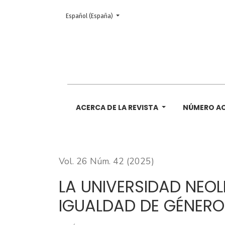
Cambiar el idioma. El actual es:
Español (España)
LA UNIVERSIDAD NEOLIBERAL Y SU (IN)C
ACERCA DE LA REVISTA
NÚMERO A
Vol. 26 Núm. 42 (2025)
LA UNIVERSIDAD NEOL
IGUALDAD DE GÉNERO