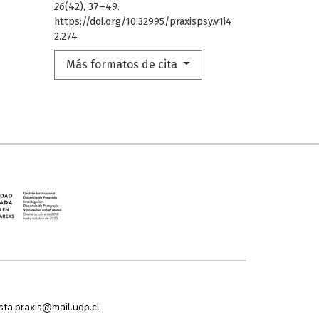
26
(42), 37–49.
https://doi.org/10.32995/praxispsy.v1i4
2.274
Más formatos de cita
ista.praxis@mail.udp.cl